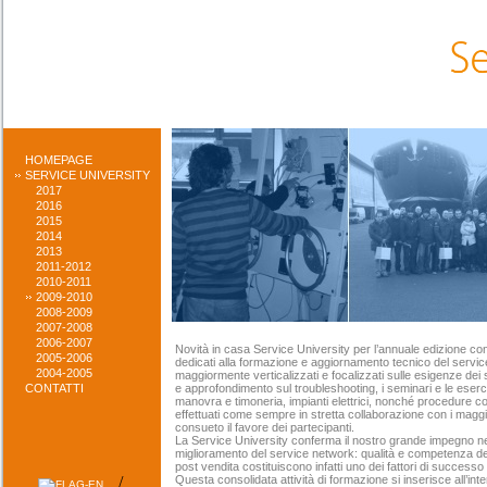
HOMEPAGE
SERVICE UNIVERSITY
2017
2016
2015
2014
2013
2011-2012
2010-2011
2009-2010
2008-2009
2007-2008
2006-2007
Novità in casa Service University per l’annuale edizione con
2005-2006
dedicati alla formazione e aggiornamento tecnico del servic
2004-2005
maggiormente verticalizzati e focalizzati sulle esigenze dei 
CONTATTI
e approfondimento sul troubleshooting, i seminari e le eserci
manovra e timoneria, impianti elettrici, nonché procedure co
effettuati come sempre in stretta collaborazione con i maggi
consueto il favore dei partecipanti.
La Service University conferma il nostro grande impegno nel
miglioramento del service network: qualità e competenza del 
post vendita costituiscono infatti uno dei fattori di successo
/
Questa consolidata attività di formazione si inserisce all’inter