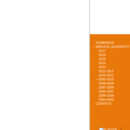
HOMEPAGE
SERVICE UNIVERSITY
2017
2016
2015
2014
2013
2011-2012
2010-2011
2009-2010
2008-2009
2007-2008
2006-2007
2005-2006
2004-2005
CONTATTI
/