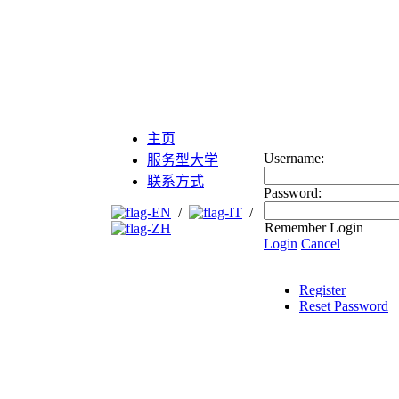
主页
Username:
服务型大学
联系方式
Password:
/
/
Remember Login
Login
Cancel
Register
Reset Password