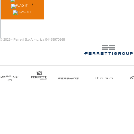
/
©
2026 - Ferretti S.p.A. - p. iva 04485970968